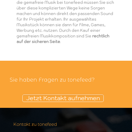
die gemafreie Musik bei tonefeed müssen Sie sich
über diese komplizierten Wege keine Sorgen
machen und können direkt den passenden Sound
für Ihr Projekt erhalten. Ihr ausgewähltes
Musikstück können sie dann für Filme, Games,
Werbung etc. nutzen. Durch den Kauf einer
gemafreien Musikkomposition sind Sie
rechtlich
auf der sicheren Seite
.
Sie haben Fragen zu tonefeed?
Jetzt Kontakt aufnehmen
Kontakt zu tonefeed